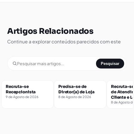
Artigos Relacionados
Continue a explorar conteúdos parecidos com este
Pesquisar
Recruta-se
Precisa-se de
Recruta-se
Recepcionista
Diretor(a) de Loja
de Atendi
9 de Agosto de 2026
8 de Agosto de 2026
Cliente e L
8 de Agosto d