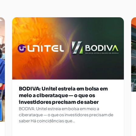
BODIVA: Unitel estreia em bolsa em
meio a ciberataque — o que os
investidores precisam de saber
BODIVA: Unitel estreia em bolsa em meio a
ciberataque — o que os investidores precisam de
saber Há coincidências que…