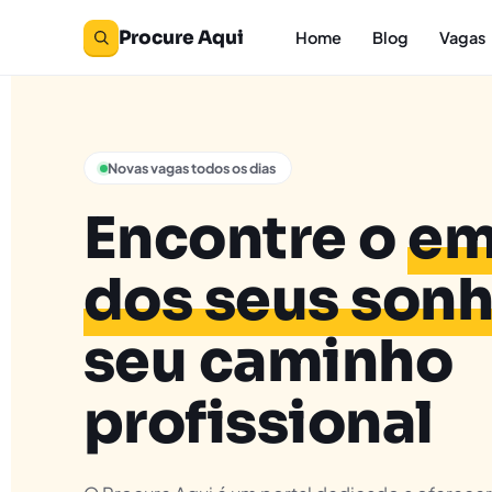
Procure Aqui
Home
Blog
Vagas
Novas vagas todos os dias
Encontre o
em
dos seus son
seu caminho
profissional