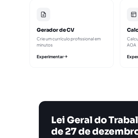
Gerador de CV
Calc
Crie um currículo profissional em
Calcu
minutos
AOA
Experimentar
Expe
Lei Geral do Trabal
de 27 de dezembr