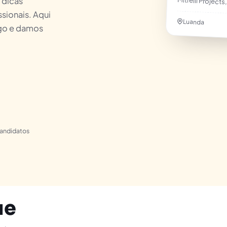
Mitrelli Projects
 dicas
ssionais. Aqui
Luanda
go e damos
candidatos
ue