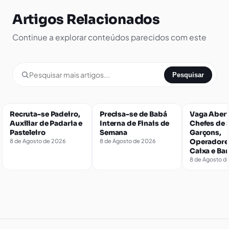
Artigos Relacionados
Continue a explorar conteúdos parecidos com este
Pesquisar
Recruta-se Padeiro,
Precisa-se de Babá
Vaga Abert
Auxiliar de Padaria e
Interna de Finais de
Chefes de S
Pasteleiro
Semana
Garçons,
8 de Agosto de 2026
8 de Agosto de 2026
Operadore
Caixa e Ba
8 de Agosto d