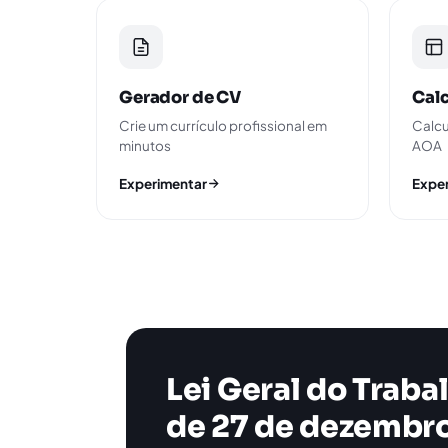
Gerador de CV
Calc
Crie um currículo profissional em
Calcu
minutos
AOA
Experimentar
Expe
Lei Geral do Trabal
de 27 de dezembr