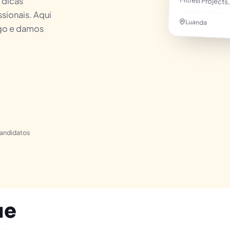
Mitrelli Projects
 dicas
ssionais. Aqui
Luanda
go e damos
candidatos
ue