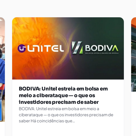
BODIVA: Unitel estreia em bolsa em
meio a ciberataque — o que os
investidores precisam de saber
BODIVA: Unitel estreia em bolsa em meio a
ciberataque — o que os investidores precisam de
saber Há coincidências que…