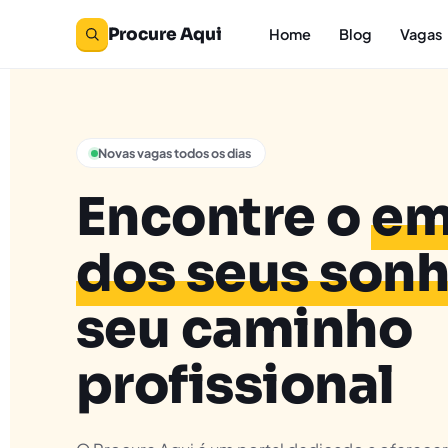
Procure Aqui
Home
Blog
Vagas
Novas vagas todos os dias
Encontre o
em
dos seus son
seu caminho
profissional