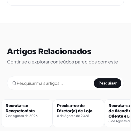
Artigos Relacionados
Continue a explorar conteúdos parecidos com este
Pesquisar
Recruta-se
Precisa-se de
Recruta-se
Recepcionista
Diretor(a) de Loja
de Atendi
9 de Agosto de 2026
8 de Agosto de 2026
Cliente e L
8 de Agosto d