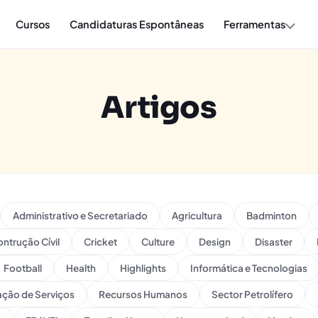
Cursos
Candidaturas Espontâneas
Ferramentas
Artigos
Administrativo e Secretariado
Agricultura
Badminton
ntrução Cívil
Cricket
Culture
Design
Disaster
Football
Health
Highlights
Informática e Tecnologias
ação de Serviços
Recursos Humanos
Sector Petrolífero