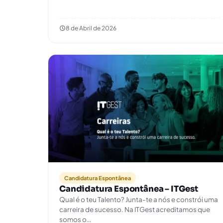
8 de Abril de 2026
Candidatura Espontânea
Candidatura Espontânea – ITGest
Qual é o teu Talento? Junta-te a nós e constrói uma
carreira de sucesso. Na ITGest acreditamos que
somos o…