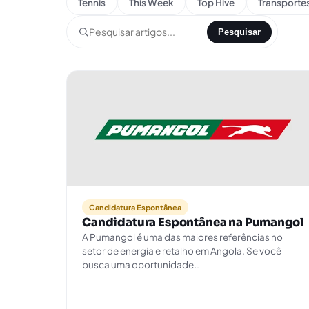
Tennis
This Week
Top Hive
Transporte
Pesquisar
Candidatura Espontânea
Candidatura Espontânea na Pumangol
A Pumangol é uma das maiores referências no
setor de energia e retalho em Angola. Se você
busca uma oportunidade…