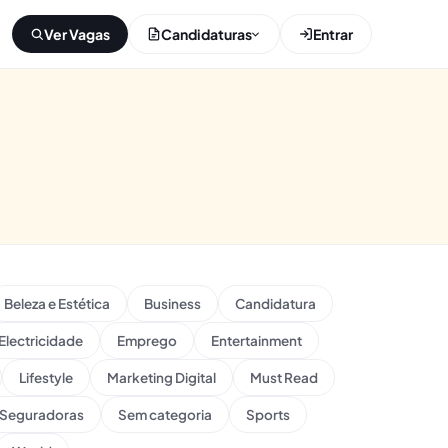
Ver Vagas
Candidaturas
Entrar
Beleza e Estética
Business
Candidatura
Electricidade
Emprego
Entertainment
Lifestyle
Marketing Digital
Must Read
Seguradoras
Sem categoria
Sports