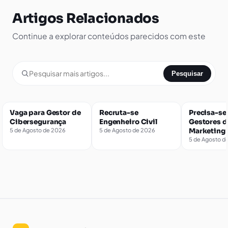
Artigos Relacionados
Continue a explorar conteúdos parecidos com este
Pesquisar
Vaga para Gestor de
Recruta-se
Precisa-se
Cibersegurança
Engenheiro Civil
Gestores d
5 de Agosto de 2026
5 de Agosto de 2026
Marketing
5 de Agosto d