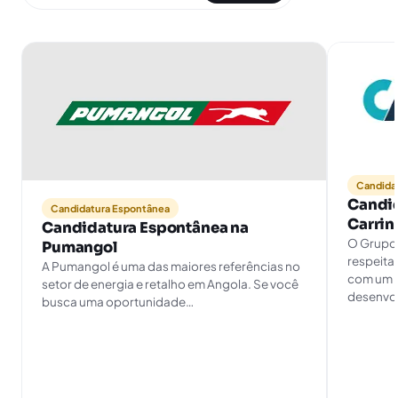
Candida
Candi
Candidatura Espontânea
Carrin
Candidatura Espontânea na
O Grupo 
Pumangol
respeita
A Pumangol é uma das maiores referências no
com um 
setor de energia e retalho em Angola. Se você
desenvol
busca uma oportunidade…