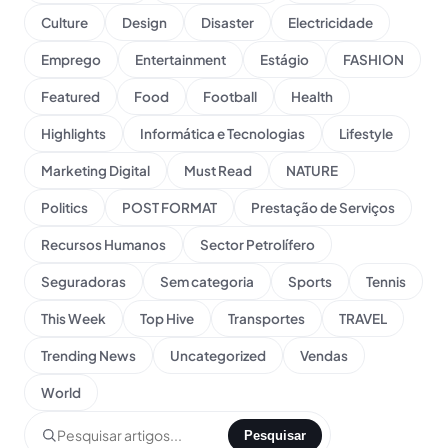
Culture
Design
Disaster
Electricidade
Emprego
Entertainment
Estágio
FASHION
Featured
Food
Football
Health
Highlights
Informática e Tecnologias
Lifestyle
Marketing Digital
Must Read
NATURE
Politics
POST FORMAT
Prestação de Serviços
Recursos Humanos
Sector Petrolífero
Seguradoras
Sem categoria
Sports
Tennis
This Week
Top Hive
Transportes
TRAVEL
Trending News
Uncategorized
Vendas
World
Pesquisar