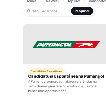
Tennis
This Week
Top Hive
Transporte
Pesquisar
Candidatura Espontânea
Candidatura Espontânea na Pumangol
A Pumangol é uma das maiores referências no
setor de energia e retalho em Angola. Se você
busca uma oportunidade…