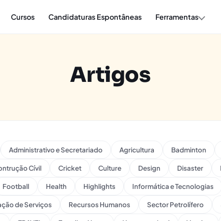
Cursos
Candidaturas Espontâneas
Ferramentas
Artigos
Administrativo e Secretariado
Agricultura
Badminton
ntrução Cívil
Cricket
Culture
Design
Disaster
Football
Health
Highlights
Informática e Tecnologias
ação de Serviços
Recursos Humanos
Sector Petrolífero