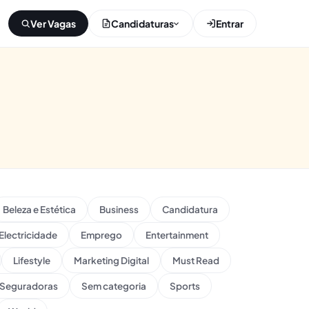
Ver Vagas
Candidaturas
Entrar
Beleza e Estética
Business
Candidatura
Electricidade
Emprego
Entertainment
Lifestyle
Marketing Digital
Must Read
Seguradoras
Sem categoria
Sports