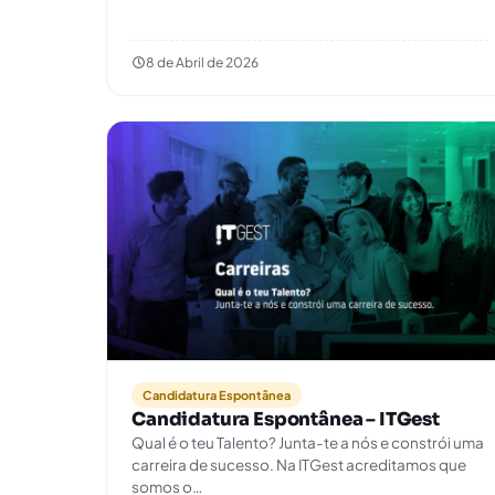
8 de Abril de 2026
Candidatura Espontânea
Candidatura Espontânea – ITGest
Qual é o teu Talento? Junta-te a nós e constrói uma
carreira de sucesso. Na ITGest acreditamos que
somos o…